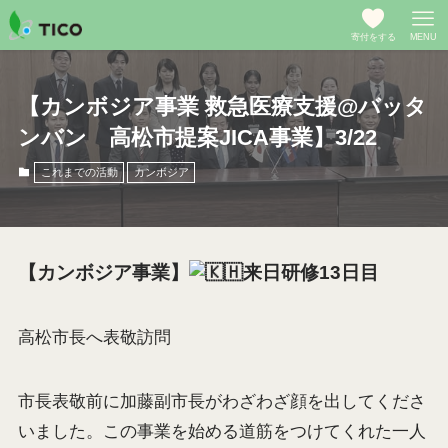
寄付をする
MENU
【カンボジア事業 救急医療支援@バッタ
ンバン 高松市提案JICA事業】3/22
これまでの活動
カンボジア
【カンボジア事業】
来日研修13日目
高松市長へ表敬訪問
市長表敬前に加藤副市長がわざわざ顔を出してくださ
いました。この事業を始める道筋をつけてくれた一人