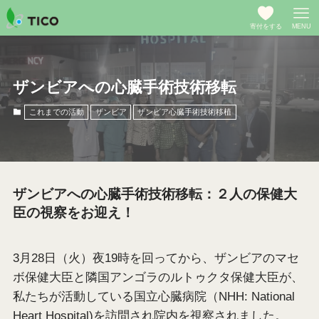
寄付をする
MENU
ザンビアへの心臓手術技術移転
これまでの活動
ザンビア
ザンビア心臓手術技術移植
ザンビアへの心臓手術技術移転：２人の保健大
臣の視察をお迎え！
3月28日（火）夜19時を回ってから、ザンビアのマセ
ボ保健大臣と隣国アンゴラのルトゥクタ保健大臣が、
私たちが活動している国立心臓病院（NHH: National
Heart Hospital)を訪問され院内を視察されました。