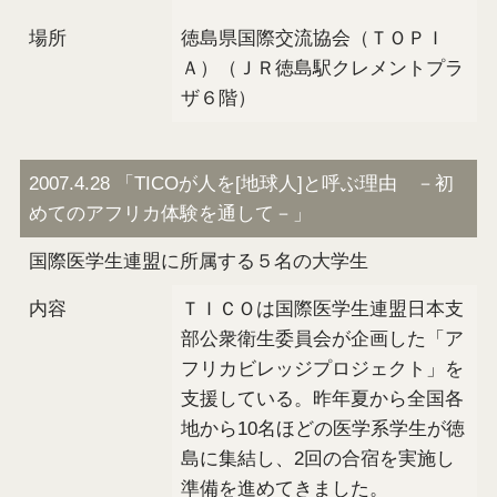
場所
徳島県国際交流協会（ＴＯＰＩ
Ａ）（ＪＲ徳島駅クレメントプラ
ザ６階）
2007.4.28 「TICOが人を[地球人]と呼ぶ理由 －初
めてのアフリカ体験を通して－」
国際医学生連盟に所属する５名の大学生
内容
ＴＩＣＯは国際医学生連盟日本支
部公衆衛生委員会が企画した「ア
フリカビレッジプロジェクト」を
支援している。昨年夏から全国各
地から10名ほどの医学系学生が徳
島に集結し、2回の合宿を実施し
準備を進めてきました。