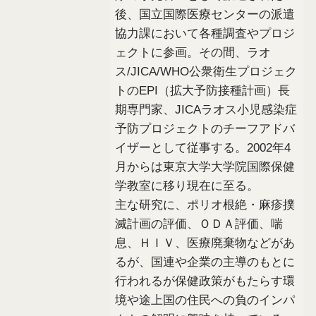
後、国立国際医療センターの派遣
協力課において各種調査やプロジ
ェクトに参画。その間、ラオ
ス/JICA/WHO公衆衛生プロジェク
トのEPI（拡大予防接種計画）長
期専門家、JICAラオス小児感染症
予防プロジェクトのチーフアドバ
イザーとして従事する。2002年4
月からは東京大学大学院国際保健
学教室に移り現在に至る。
主な研究に、ポリオ根絶・麻疹撲
滅計画の評価、ＯＤＡ評価、喘
息、ＨＩＶ、医療廃棄物などがあ
るが、国連や企業の主導のもとに
行われるが保健政策がもたらす環
境や途上国の住民への負のインパ