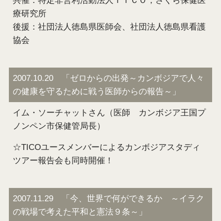
共催：特定非営利活動法人ＴＩＣＯ，さくら保健医
療研究所
後援：社団法人徳島県医師会、社団法人徳島県看護
協会
2007.10.20 「ゼロからの出発～カンボジアで人々
の健康を守るために戦う医師からの報告～」
イム・ソーチャットさん（医師 カンボジア王国プ
ノンペン市保健管局長）
☆TICOユースメンバーによるカンボジアスタディ
ツアー報告会も同時開催！
2007.11.29 「今、世界で何ができるか ～イラク
の戦場で考えた平和と憲法９条～」