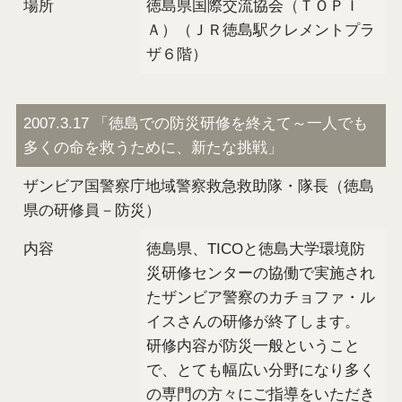
場所
徳島県国際交流協会（ＴＯＰＩ
Ａ）（ＪＲ徳島駅クレメントプラ
ザ６階）
2007.3.17 「徳島での防災研修を終えて～一人でも
多くの命を救うために、新たな挑戦」
ザンビア国警察庁地域警察救急救助隊・隊長（徳島
県の研修員－防災）
内容
徳島県、TICOと徳島大学環境防
災研修センターの協働で実施され
たザンビア警察のカチョファ・ル
イスさんの研修が終了します。
研修内容が防災一般ということ
で、とても幅広い分野になり多く
の専門の方々にご指導をいただき