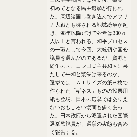
ゴ民主共和国では独立後、事実上
初めてとなる民主選挙が行われ
た。周辺諸国も巻き込んでアフリ
カ大戦とも称される地域紛争が起
き、98年以降だけで死者は330万
人以上と言われる。和平プロセス
の一環として今回、大統領や国会
議員を選んだのであるが、資源と
紛争の国、コンゴ民主共和国に果
たして平和と繁栄は来るのか。
選挙では、Ａ１サイズの紙６枚で
作られた「ギネス」ものの投票用
紙も登場、日本の選挙ではありえ
ないおもしろい場面も多くあっ
た。日本政府から派遣された国際
選挙監視員が、選挙の実態も含め
て報告する。