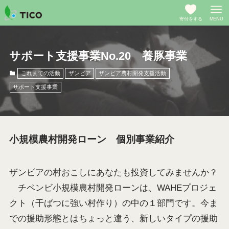
寄付をする
MENU
サポート支援事業No.20 養豚事業
これまでの活動
ザンビア
ザンビア農村開発支援活動
サポート支援事業
小規模農村開発ローン 個別事業紹介
ザンビアの村おこしにあなたも投資してみませんか？
チペンビ小規模農村開発ローンは、WAHEプロジェ
クト（干ばつに強い村作り）の中の１部門です。今ま
での援助形態とはちょっと違う、新しいタイプの援助